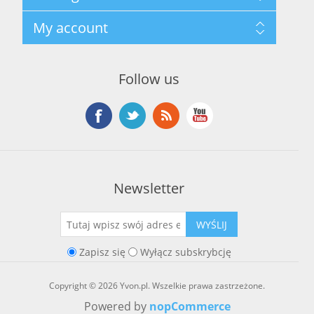
Regulamin hurtowni
Szukaj
My account
O marce Yvon
Nowości
Kontakt
Blog
Moje konto
Ostatnio oglądane produkty
Zamówienia
Nowe produkty
Follow us
Adresy
Koszyk
Lista życzeń
Newsletter
WYŚLIJ
Zapisz się
Wyłącz subskrybcję
Copyright © 2026 Yvon.pl. Wszelkie prawa zastrzeżone.
Powered by
nopCommerce