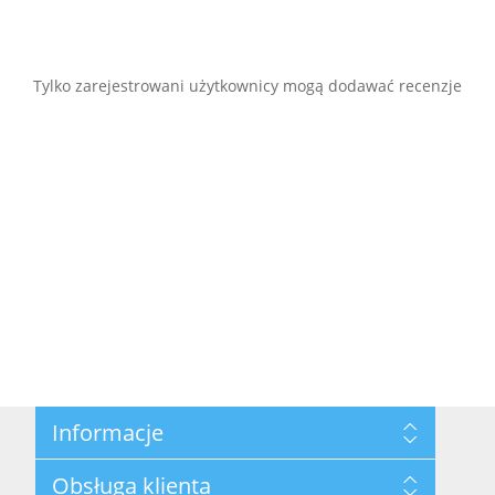
Tylko zarejestrowani użytkownicy mogą dodawać recenzje
Informacje
Mapa strony
Obsługa klienta
Polityka prywatności