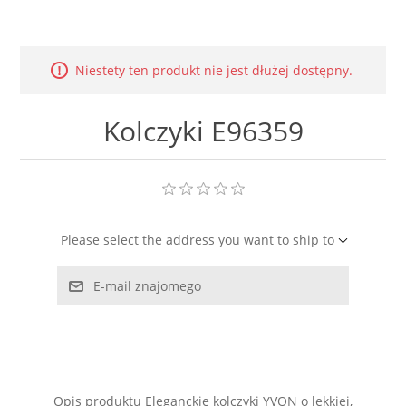
LABRADORYT
LAPIS LAZURI
Niestety ten produkt nie jest dłużej dostępny.
MASA PERŁOWA
Kolczyki E96359
RODOCHROZYT
TURMALIN
Please select the address you want to ship to
RODONIT
E-mail znajomego
TYGRYSIE OKO
Opis produktu Eleganckie kolczyki YVON o lekkiej,