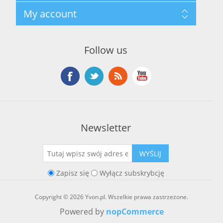
Regulamin hurtowni
Szukaj
My account
O marce Yvon
Nowości
Kontakt
Blog
Moje konto
Ostatnio oglądane produkty
Zamówienia
Nowe produkty
Follow us
Adresy
Koszyk
Lista życzeń
Newsletter
WYŚLIJ
Zapisz się
Wyłącz subskrybcję
Copyright © 2026 Yvon.pl. Wszelkie prawa zastrzeżone.
Powered by
nopCommerce