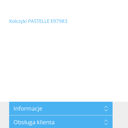
Kolczyki PASTELLE E97983
Informacje
Mapa strony
Obsługa klienta
Polityka prywatności