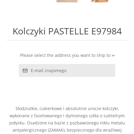
LABRADORYT
LAPIS LAZURI
Kolczyki PASTELLE E97984
MASA PERŁOWA
RODOCHROZYT
Please select the address you want to ship to
E-mail znajomego
TURMALIN
RODONIT
TYGRYSIE OKO
Słodziutkie, cukierkowe i absolutnie urocze kolczyki,
wykonane z fasetowanego i dymionego szkła o subtelnym
połysku. Osadzone na bazie z pozbawionego niklu metalu
antyalergicznego (ZAMAK), bezpiecznego dla wrażliwej