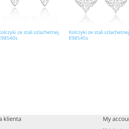
Kolczyki ze stali szlachetnej
Kolczyki ze stali szlachetne
E98540s
E98545s
 klienta
My accou