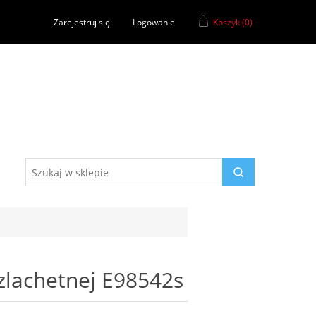
Zarejestruj się
Logowanie
Koszyk
(0)
 szlachetnej E98542s