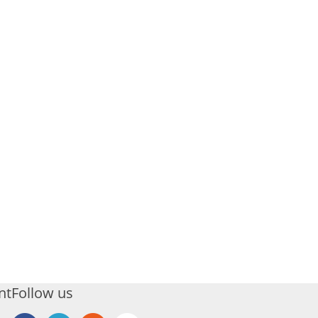
j
nt
Follow us