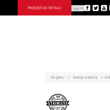
PRZEJDŹ DO DETALU
Do góry
/
Kolory-srebrny
/
Kol