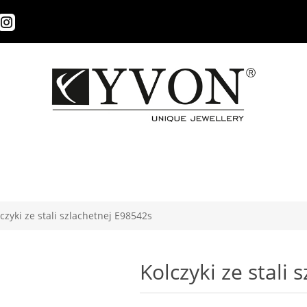
czyki ze stali szlachetnej E98542s
Kolczyki ze stali