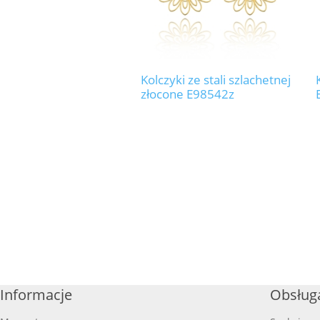
Kolczyki ze stali szlachetnej
złocone E98542z
Informacje
Obsługa