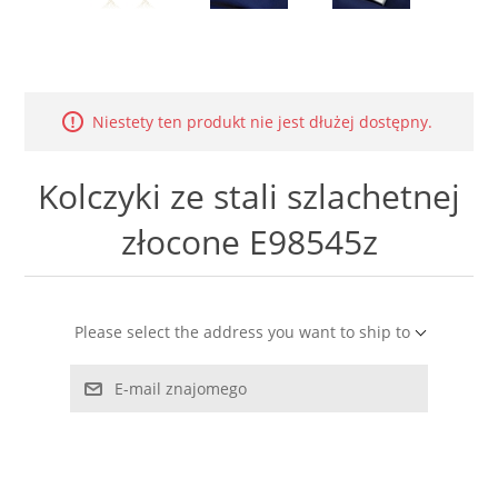
LABRADORYT
LAPIS LAZURI
Niestety ten produkt nie jest dłużej dostępny.
MASA PERŁOWA
Kolczyki ze stali szlachetnej
RODOCHROZYT
złocone E98545z
TURMALIN
RODONIT
Please select the address you want to ship to
TYGRYSIE OKO
E-mail znajomego