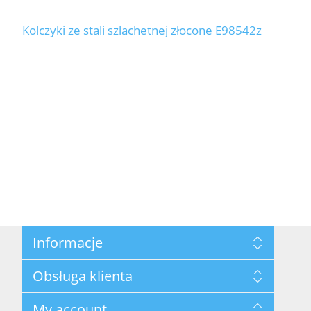
Kolczyki ze stali szlachetnej złocone E98542z
Informacje
Mapa strony
Obsługa klienta
Polityka prywatności
Regulamin hurtowni
Szukaj
My account
O marce Yvon