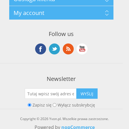
Polityka prywatności
Regulamin hurtowni
Szukaj
My account
O marce Yvon
Nowości
Kontakt
Blog
Moje konto
Ostatnio oglądane produkty
Zamówienia
Nowe produkty
Follow us
Adresy
Koszyk
Lista życzeń
Newsletter
WYŚLIJ
Zapisz się
Wyłącz subskrybcję
Copyright © 2026 Yvon.pl. Wszelkie prawa zastrzeżone.
Powered by
nopCommerce