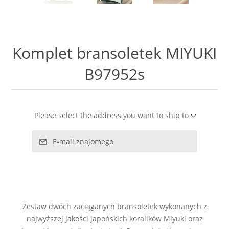
LABRADORYT
LAPIS LAZURI
Komplet bransoletek MIYUKI
MASA PERŁOWA
B97952s
RODOCHROZYT
Please select the address you want to ship to
TURMALIN
E-mail znajomego
RODONIT
TYGRYSIE OKO
Zestaw dwóch zaciąganych bransoletek wykonanych z
najwyższej jakości japońskich koralików Miyuki oraz