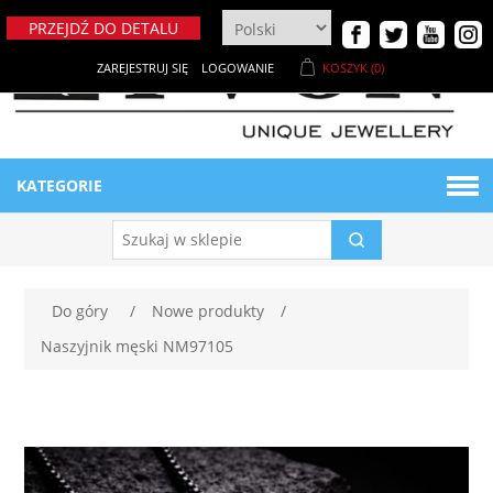
PRZEJDŹ DO DETALU
ZAREJESTRUJ SIĘ
LOGOWANIE
KOSZYK
(0)
KATEGORIE
BIŻUTERIA DAMSKA
Naszyjniki
BIŻUTERIA MĘSKA
Do góry
/
Nowe produkty
/
Naszyjnik męski NM97105
Bransoletki
Bransoletki męskie
MATERIAŁY
Breloki
Ekspozytory męskie
NOWE PRODUKTY
Metaloplastyka