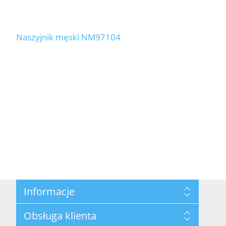
Naszyjnik męski NM97104
Informacje
Mapa strony
Obsługa klienta
Polityka prywatności