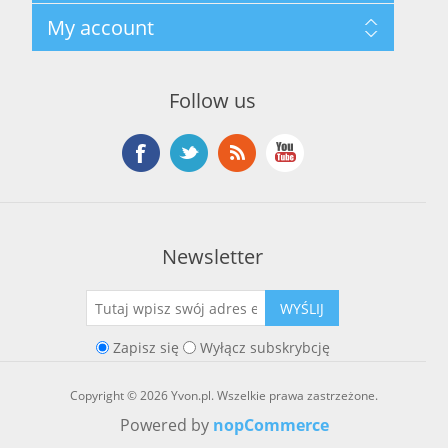
Regulamin hurtowni
Szukaj
My account
O marce Yvon
Nowości
Kontakt
Blog
Moje konto
Ostatnio oglądane produkty
Zamówienia
Nowe produkty
Follow us
Adresy
Koszyk
Lista życzeń
Newsletter
WYŚLIJ
Zapisz się
Wyłącz subskrybcję
Copyright © 2026 Yvon.pl. Wszelkie prawa zastrzeżone.
Powered by
nopCommerce