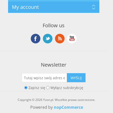
Regulamin hurtowni
Szukaj
My account
O marce Yvon
Nowości
Kontakt
Blog
Moje konto
Ostatnio oglądane produkty
Zamówienia
Nowe produkty
Follow us
Adresy
Koszyk
Lista życzeń
Newsletter
WYŚLIJ
Zapisz się
Wyłącz subskrybcję
Copyright © 2026 Yvon.pl. Wszelkie prawa zastrzeżone.
Powered by
nopCommerce