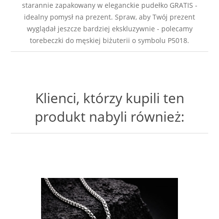
starannie zapakowany w eleganckie pudełko GRATIS -
idealny pomysł na prezent. Spraw, aby Twój prezent
wyglądał jeszcze bardziej ekskluzywnie - polecamy
torebeczki do męskiej biżuterii o symbolu P5018.
Klienci, którzy kupili ten
produkt nabyli również: