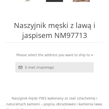
LABRADORYT
LAPIS LAZURI
Naszyjnik męski z lawą i
MASA PERŁOWA
jaspisem NM97713
RODOCHROZYT
Please select the address you want to ship to
TURMALIN
E-mail znajomego
RODONIT
TYGRYSIE OKO
Naszyjnik męski YVES wykonany ze stali szlachetnej i
naturalnych kamieni – jaspisu obrazkoweo i kamienia lawa.