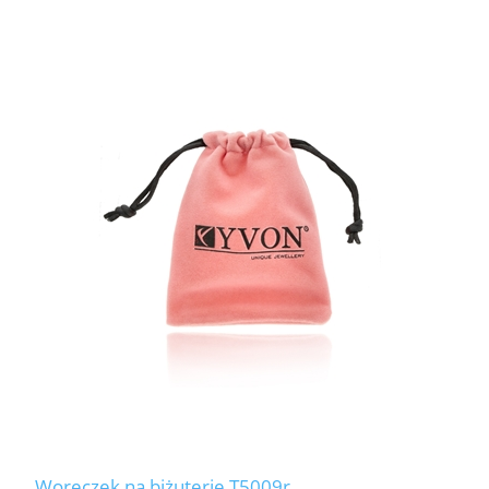
Woreczek na biżuterię T5009r