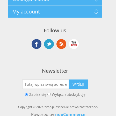
Polityka prywatności
Regulamin hurtowni
Szukaj
My account
O marce Yvon
Nowości
Kontakt
Blog
Moje konto
Ostatnio oglądane produkty
Zamówienia
Nowe produkty
Follow us
Adresy
Koszyk
Lista życzeń
Newsletter
WYŚLIJ
Zapisz się
Wyłącz subskrybcję
Copyright © 2026 Yvon.pl. Wszelkie prawa zastrzeżone.
Powered by
nopCommerce