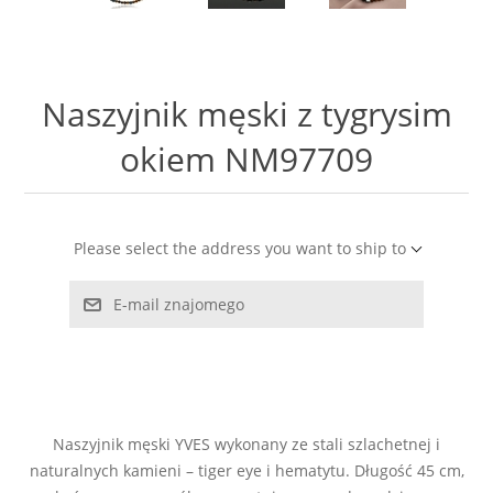
LABRADORYT
LAPIS LAZURI
Naszyjnik męski z tygrysim
MASA PERŁOWA
okiem NM97709
RODOCHROZYT
Please select the address you want to ship to
TURMALIN
E-mail znajomego
RODONIT
TYGRYSIE OKO
Naszyjnik męski YVES wykonany ze stali szlachetnej i
naturalnych kamieni – tiger eye i hematytu. Długość 45 cm,