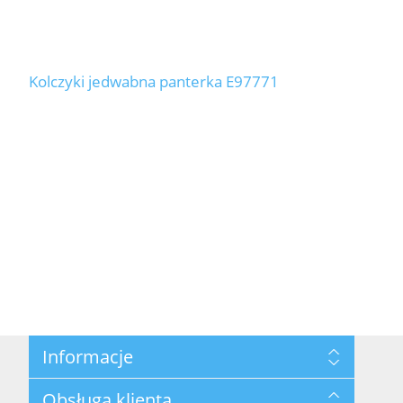
Kolczyki jedwabna panterka E97771
Informacje
Mapa strony
Obsługa klienta