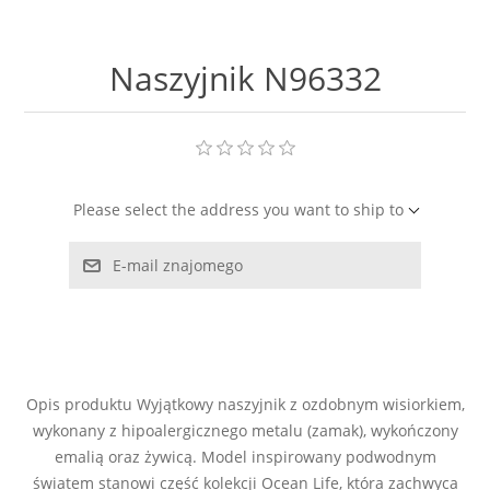
LABRADORYT
Naszyjnik N96332
LAPIS LAZURI
MASA PERŁOWA
RODOCHROZYT
Please select the address you want to ship to
TURMALIN
E-mail znajomego
RODONIT
TYGRYSIE OKO
Opis produktu Wyjątkowy naszyjnik z ozdobnym wisiorkiem,
wykonany z hipoalergicznego metalu (zamak), wykończony
emalią oraz żywicą. Model inspirowany podwodnym
światem stanowi część kolekcji Ocean Life, która zachwyca