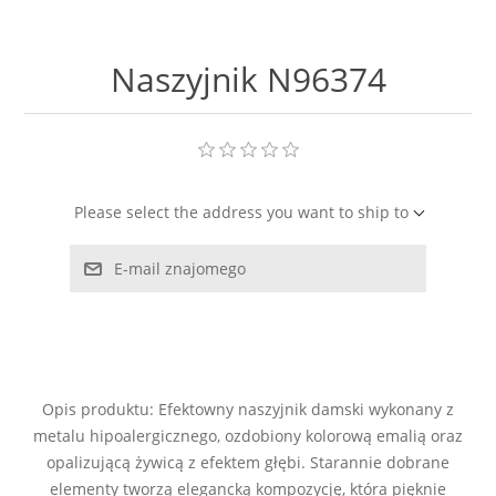
LABRADORYT
Naszyjnik N96374
LAPIS LAZURI
MASA PERŁOWA
RODOCHROZYT
Please select the address you want to ship to
TURMALIN
E-mail znajomego
RODONIT
TYGRYSIE OKO
Opis produktu: Efektowny naszyjnik damski wykonany z
metalu hipoalergicznego, ozdobiony kolorową emalią oraz
opalizującą żywicą z efektem głębi. Starannie dobrane
elementy tworzą elegancką kompozycję, która pięknie