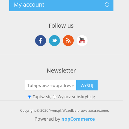
Szukaj
My account
O marce Yvon
Nowości
Kontakt
Blog
Moje konto
Ostatnio oglądane produkty
Zamówienia
Nowe produkty
Follow us
Adresy
Koszyk
Lista życzeń
Newsletter
WYŚLIJ
Zapisz się
Wyłącz subskrybcję
Copyright © 2026 Yvon.pl. Wszelkie prawa zastrzeżone.
Powered by
nopCommerce