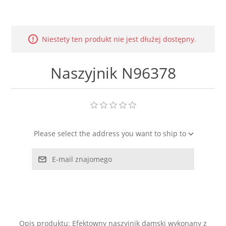
LABRADORYT
LAPIS LAZURI
Niestety ten produkt nie jest dłużej dostępny.
MASA PERŁOWA
Naszyjnik N96378
RODOCHROZYT
TURMALIN
Please select the address you want to ship to
RODONIT
E-mail znajomego
TYGRYSIE OKO
Opis produktu: Efektowny naszyjnik damski wykonany z