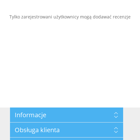
Tylko zarejestrowani użytkownicy mogą dodawać recenzje
Informacje
Mapa strony
Obsługa klienta
Polityka prywatności
Regulamin hurtowni