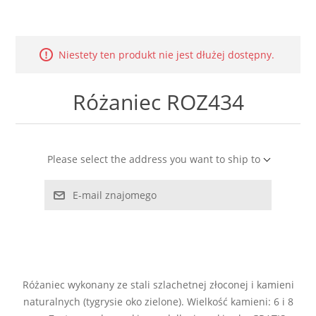
LABRADORYT
LAPIS LAZURI
Niestety ten produkt nie jest dłużej dostępny.
MASA PERŁOWA
Różaniec ROZ434
RODOCHROZYT
Please select the address you want to ship to
TURMALIN
E-mail znajomego
RODONIT
TYGRYSIE OKO
Różaniec wykonany ze stali szlachetnej złoconej i kamieni
naturalnych (tygrysie oko zielone). Wielkość kamieni: 6 i 8