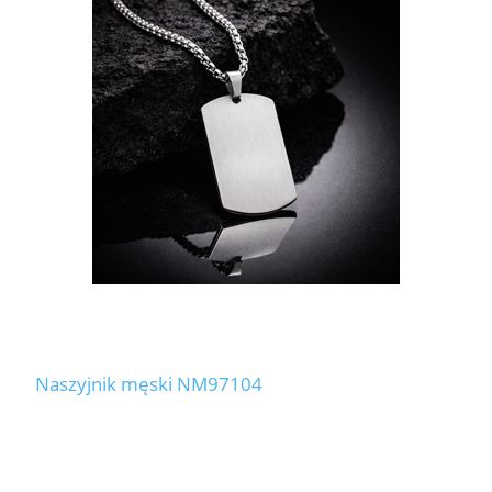
Naszyjnik męski NM97104