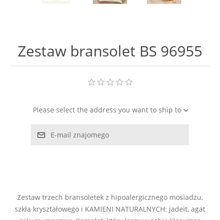
LABRADORYT
LAPIS LAZURI
Zestaw bransolet BS 96955
MASA PERŁOWA
RODOCHROZYT
Please select the address you want to ship to
TURMALIN
E-mail znajomego
RODONIT
TYGRYSIE OKO
Zestaw trzech bransoletek z hipoalergicznego mosiadzu,
szkła kryształowego i KAMIENI NATURALNYCH: jadeit, agat