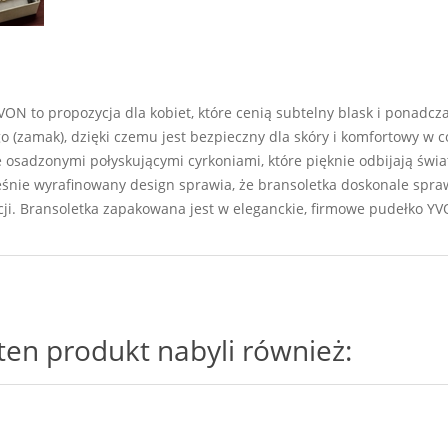
ON to propozycja dla kobiet, które cenią subtelny blask i ponadc
go (zamak), dzięki czemu jest bezpieczny dla skóry i komfortowy w
 osadzonymi połyskującymi cyrkoniami, które pięknie odbijają świat
eśnie wyrafinowany design sprawia, że bransoletka doskonale sprawd
acji. Bransoletka zapakowana jest w eleganckie, firmowe pudełko YV
i ten produkt nabyli również: