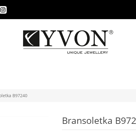
oletka B97240
Bransoletka B97