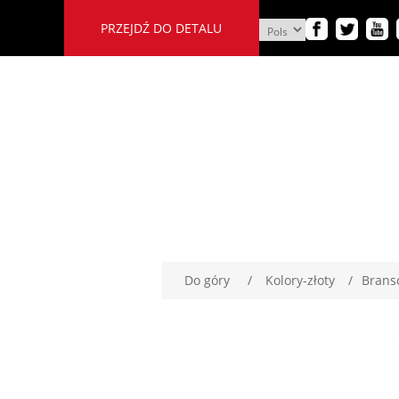
PRZEJDŹ DO DETALU
Do góry
/
Kolory-złoty
/
Brans