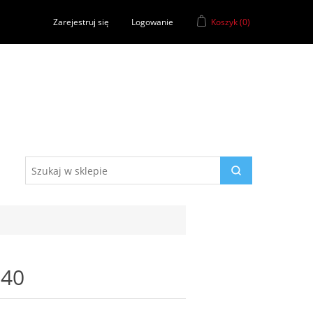
Zarejestruj się
Logowanie
Koszyk
(0)
240