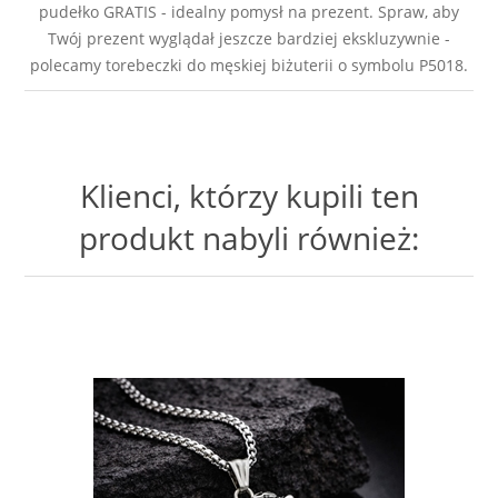
pudełko GRATIS - idealny pomysł na prezent. Spraw, aby
Twój prezent wyglądał jeszcze bardziej ekskluzywnie -
polecamy torebeczki do męskiej biżuterii o symbolu P5018.
Klienci, którzy kupili ten
produkt nabyli również: