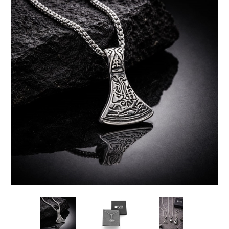
Kolczyki
Naszyjniki męskie
Kamienie naturalne
KAMIENIE NATURALNE
Broszki
Zestawy prezentowe dla NIEGO
Perły
AGAT
Pierścionki
Sygnety męskie i obrączki
Biżuteria ze skóry
AMAZONIT
Zestawy prezentowe
Kolczyki męskie
Biżuteria ślubna
AWENTURYN
Akcesoria
Kolekcja ZODIAK
Wieczorowa
JASPIS
Różańce
BRELOKI
Stal szlachetna 316L
KOCIE OKO / KWARC
Ekspozytory i opakowania
Biżuteria metalowa
JADEIT
Klipsy do guzików - NEW
Metal szczotkowany
KRYSZTAŁ GÓRSKI