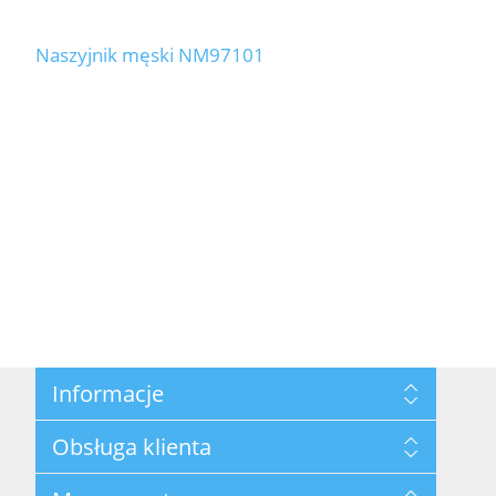
Naszyjnik męski NM97101
Informacje
Mapa strony
Obsługa klienta
Polityka prywatności
Regulamin hurtowni
Szukaj