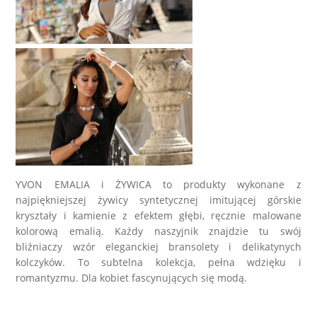
LABRADORYT
LAPIS LAZURI
MASA PERŁOWA
RODOCHROZYT
TURMALIN
YVON EMALIA i ŻYWICA to produkty wykonane z
najpiękniejszej żywicy syntetycznej imitującej górskie
RODONIT
kryształy i kamienie z efektem głębi, ręcznie malowane
kolorową emalią. Każdy naszyjnik znajdzie tu swój
TYGRYSIE OKO
bliźniaczy wzór eleganckiej bransolety i delikatynych
kolczyków. To subtelna kolekcja, pełna wdzięku i
romantyzmu. Dla kobiet fascynujących się modą.