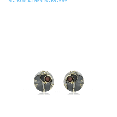
Bransoletka NERINA B97569