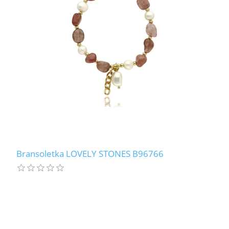
LABRADORYT
LAPIS LAZURI
MASA PERŁOWA
RODOCHROZYT
TURMALIN
RODONIT
Bransoletka LOVELY STONES B96766
TYGRYSIE OKO