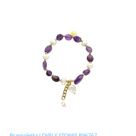
Bransoletka LOVELY STONES B96767