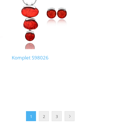
Komplet S98026
1
2
3