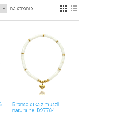
na stronie
6
Bransoletka z muszli
naturalnej B97784