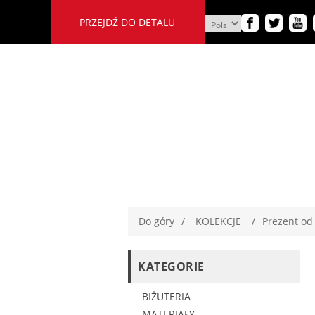
PRZEJDŹ DO DETALU
Do góry
/
KOLEKCJE
/
Prezent od
KATEGORIE
BIŻUTERIA
MATERIAŁY