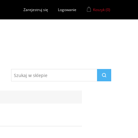
Zarejestruj się
Logowanie
Koszyk
(0)