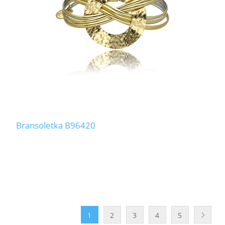
Bransoletka B96420
1
2
3
4
5