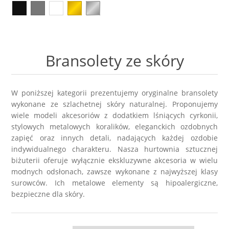
Kolczyki
Naszyjniki męskie
Kamienie naturalne
KAMIENIE NATURALNE
Broszki
Zestawy prezentowe dla NIEGO
Perły
AGAT
Bransolety ze skóry
Pierścionki
Sygnety męskie i obrączki
Biżuteria ze skóry
AMAZONIT
Zestawy prezentowe
Kolczyki męskie
Biżuteria ślubna
AWENTURYN
W poniższej kategorii prezentujemy oryginalne bransolety
wykonane ze szlachetnej skóry naturalnej. Proponujemy
Akcesoria
wiele modeli akcesoriów z dodatkiem lśniących cyrkonii,
Kolekcja ZODIAK
Wieczorowa
JASPIS
stylowych metalowych koralików, eleganckich ozdobnych
zapięć oraz innych detali, nadających każdej ozdobie
Różańce
BRELOKI
Stal szlachetna 316L
indywidualnego charakteru. Nasza
hurtownia sztucznej
KOCIE OKO / KWARC
biżuterii
oferuje wyłącznie ekskluzywne akcesoria w wielu
modnych odsłonach, zawsze wykonane z najwyższej klasy
Ekspozytory i opakowania
Biżuteria metalowa
JADEIT
surowców. Ich metalowe elementy są hipoalergiczne,
bezpieczne dla skóry.
Klipsy do guzików - NEW
Metal szczotkowany
KRYSZTAŁ GÓRSKI