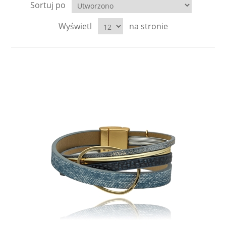
Sortuj po
LABRADORYT
Wyświetl
na stronie
LAPIS LAZURI
MASA PERŁOWA
RODOCHROZYT
TURMALIN
RODONIT
TYGRYSIE OKO