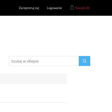
Zarejestruj się
Logowanie
Koszyk
(0)