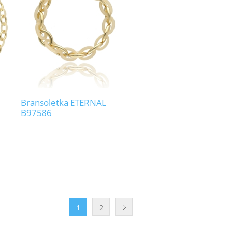
Bransoletka ETERNAL
B97586
1
2