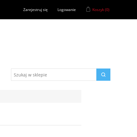
Zarejestruj się
Logowanie
Koszyk
(0)