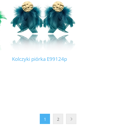
Kolczyki piórka E99124p
1
2