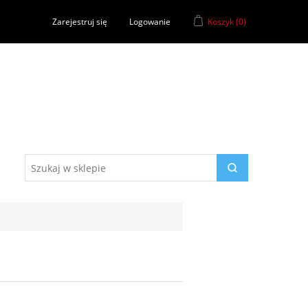
Zarejestruj się
Logowanie
Koszyk
(0)