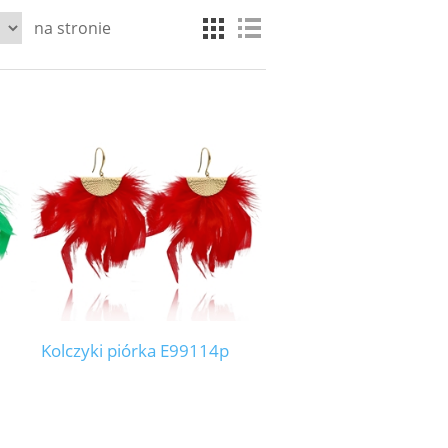
na stronie
Kolczyki piórka E99114p